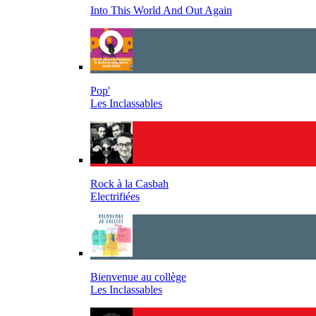
Into This World And Out Again
Pop'
Les Inclassables
Rock à la Casbah
Electrifiées
Bienvenue au collège
Les Inclassables