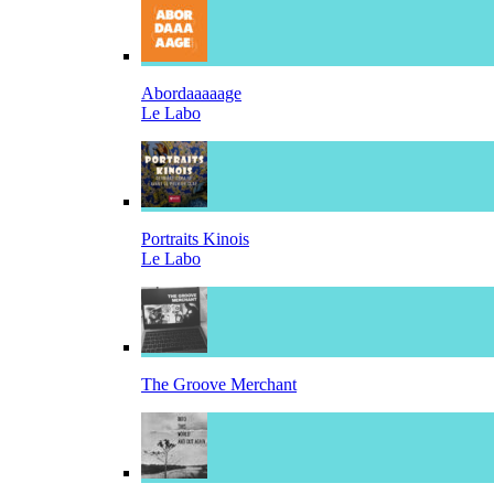
Abordaaaaage
Le Labo
Portraits Kinois
Le Labo
The Groove Merchant