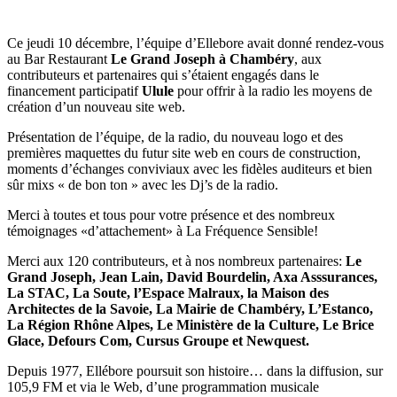
Ce jeudi 10 décembre, l’équipe d’Ellebore avait donné rendez-vous
au Bar Restaurant
Le Grand Joseph à Chambéry
, aux
contributeurs et partenaires qui s’étaient engagés dans le
financement participatif
Ulule
pour offrir à la radio les moyens de
création d’un nouveau site web.
Présentation de l’équipe, de la radio, du nouveau logo et des
premières maquettes du futur site web en cours de construction,
moments d’échanges conviviaux avec les fidèles auditeurs et bien
sûr m
ixs « de bon ton » avec les Dj’s de la radio.
Merci à toutes et tous pour votre présence et des nombreux
témoignages
«d’attachement» à La Fréquence Sensible!
Merci aux 120 contributeurs, et à nos nombreux partenaires:
Le
Grand Joseph, Jean Lain, David Bourdelin, Axa Asssurances,
La STAC, La Soute, l’Espace Malraux, la Maison des
Architectes de la Savoie, La Mairie de Chambéry, L’Estanco,
La Région Rhône Alpes, Le Ministère de la Culture, Le Brice
Glace, Defours Com, Cursus Groupe et Newquest.
Depuis 1977, Ellébore poursuit son histoire… dans la diffusion, sur
105,9 FM et via le Web, d’une programmation musicale