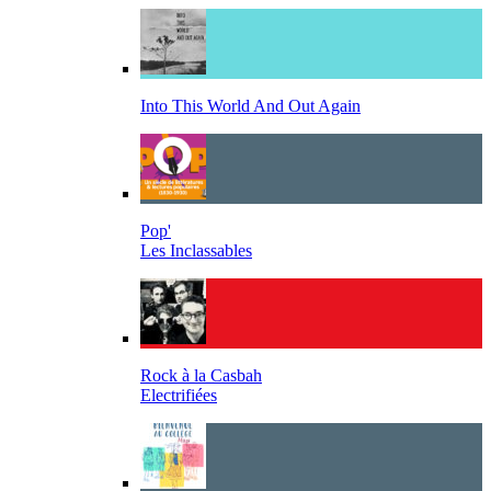
Into This World And Out Again
Pop'
Les Inclassables
Rock à la Casbah
Electrifiées