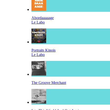
Abordaaaaage
Le Labo
Portraits Kinois
Le Labo
The Groove Merchant