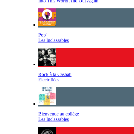
Into This World And Out Again
Pop'
Les Inclassables
Rock à la Casbah
Electrifiées
Bienvenue au collège
Les Inclassables