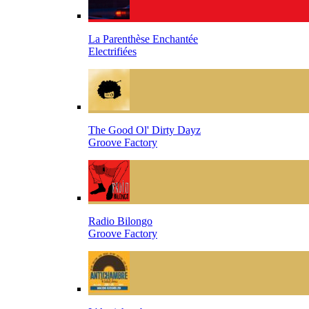
La Parenthèse Enchantée
Electrifiées
The Good Ol' Dirty Dayz
Groove Factory
Radio Bilongo
Groove Factory