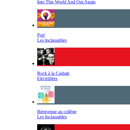
Into This World And Out Again
Pop'
Les Inclassables
Rock à la Casbah
Electrifiées
Bienvenue au collège
Les Inclassables