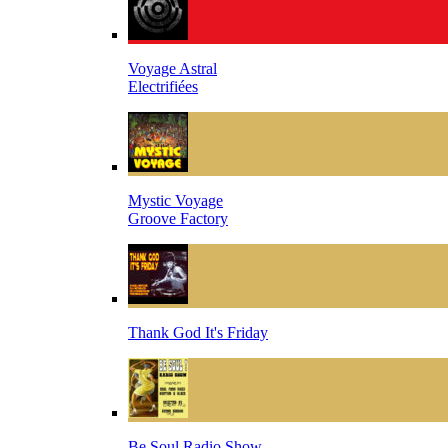
Voyage Astral
Electrifiées
Mystic Voyage
Groove Factory
Thank God It's Friday
Be Soul Radio Show