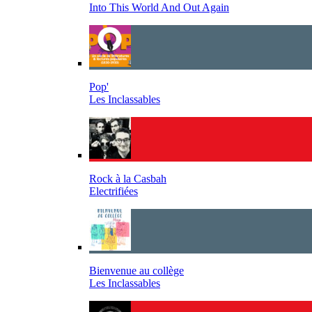
Into This World And Out Again
Pop'
Les Inclassables
Rock à la Casbah
Electrifiées
Bienvenue au collège
Les Inclassables