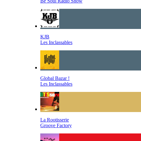
Be Soul Radio Show
KJB
Les Inclassables
Global Bazar !
Les Inclassables
La Rootisserie
Groove Factory