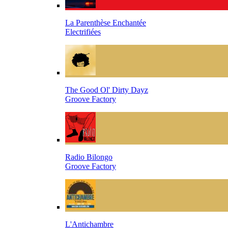
La Parenthèse Enchantée
Electrifiées
The Good Ol' Dirty Dayz
Groove Factory
Radio Bilongo
Groove Factory
L'Antichambre