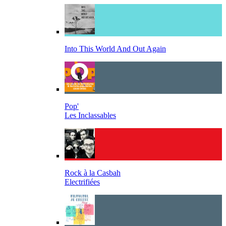
Into This World And Out Again
Pop'
Les Inclassables
Rock à la Casbah
Electrifiées