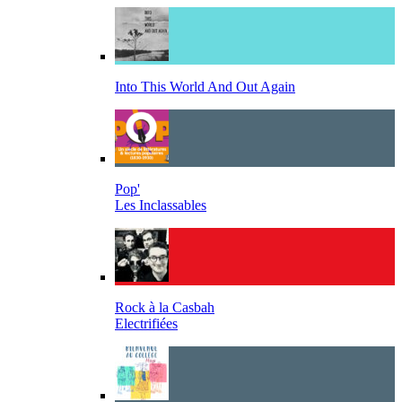
Into This World And Out Again
Pop'
Les Inclassables
Rock à la Casbah
Electrifiées