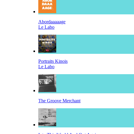
Abordaaaaage
Le Labo
Portraits Kinois
Le Labo
The Groove Merchant