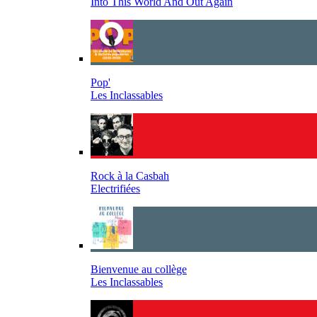
Into This World And Out Again
Pop'
Les Inclassables
Rock à la Casbah
Electrifiées
Bienvenue au collège
Les Inclassables