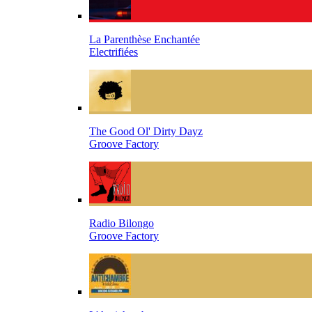
La Parenthèse Enchantée
Electrifiées
The Good Ol' Dirty Dayz
Groove Factory
Radio Bilongo
Groove Factory