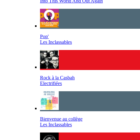
Into This World And Out Again
Pop'
Les Inclassables
Rock à la Casbah
Electrifiées
Bienvenue au collège
Les Inclassables