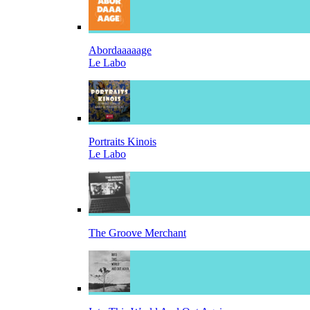
Abordaaaaage
Le Labo
Portraits Kinois
Le Labo
The Groove Merchant