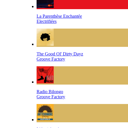
La Parenthèse Enchantée
Electrifiées
The Good Ol' Dirty Dayz
Groove Factory
Radio Bilongo
Groove Factory