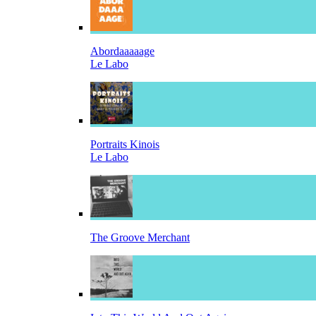
Abordaaaaage
Le Labo
Portraits Kinois
Le Labo
The Groove Merchant