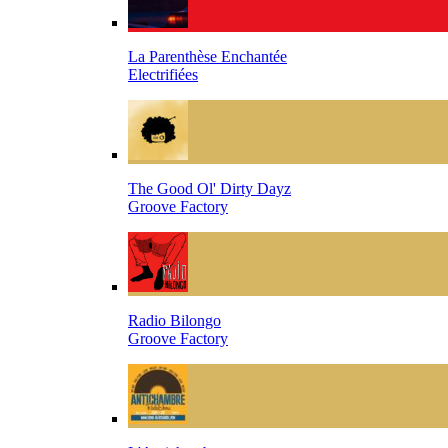
La Parenthèse Enchantée
Electrifiées
The Good Ol' Dirty Dayz
Groove Factory
Radio Bilongo
Groove Factory