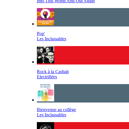
Into This World And Out Again
Pop'
Les Inclassables
Rock à la Casbah
Electrifiées
Bienvenue au collège
Les Inclassables