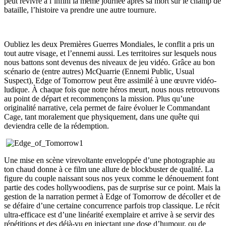
peut revivre à l’infini la même journée après sa mort sur le champ de
bataille, l’histoire va prendre une autre tournure.
Oubliez les deux Premières Guerres Mondiales, le conflit a pris un
tout autre visage, et l’ennemi aussi. Les territoires sur lesquels nous
nous battons sont devenus des niveaux de jeu vidéo. Grâce au bon
scénario de (entre autres) McQuarrie (Ennemi Public, Usual
Suspect), Edge of Tomorrow peut être assimilé à une œuvre vidéo-
ludique. À chaque fois que notre héros meurt, nous nous retrouvons
au point de départ et recommençons la mission. Plus qu’une
originalité narrative, cela permet de faire évoluer le Commandant
Cage, tant moralement que physiquement, dans une quête qui
deviendra celle de la rédemption.
Une mise en scène virevoltante enveloppée d’une photographie au
ton chaud donne à ce film une allure de blockbuster de qualité. La
figure du couple naissant sous nos yeux comme le dénouement font
partie des codes hollywoodiens, pas de surprise sur ce point. Mais la
gestion de la narration permet à Edge of Tomorrow de décoller et de
se défaire d’une certaine concurrence parfois trop classique. Le récit
ultra-efficace est d’une linéarité exemplaire et arrive à se servir des
répétitions et des déjà-vu en injectant une dose d’humour, ou de