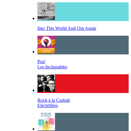
Into This World And Out Again
Pop'
Les Inclassables
Rock à la Casbah
Electrifiées