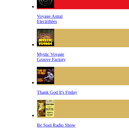
Voyage Astral
Electrifiées
Mystic Voyage
Groove Factory
Thank God It's Friday
Be Soul Radio Show