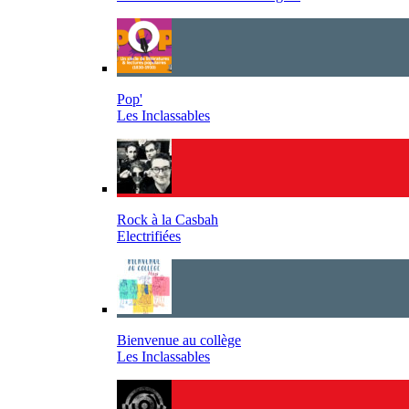
Pop'
Les Inclassables
Rock à la Casbah
Electrifiées
Bienvenue au collège
Les Inclassables