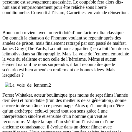
personne est sauvagement assassinée. Le coupable fera alors dix-
huit ans d’emprisonnement pour être relâché sous liberté
conditionnelle. Converti à l’Islam, Garnett est en voie de réinsertion.
Bouchareb revient avec un récit doté d’une facture ultra classique.
On connaît la chanson de l’homme voulant se repentir après des
années de prison, mais finalement rattrapé par son passé de malfrat.
James Gray (
The Yards
,
La nuit nous appartient
) en a fait l’un de ses
leitmotivs dans sa filmographie. Mais
La voie de l’ennemi
empreinte
la voie du réalisme et non celle de l’héroïsme. Même si aucun
élément narratif ne nous surprendra, il faut reconnaître que le
scénario est bien amené en renfermant de bonnes idées. Mais
lesquelles ?
Forest Whitaker, acteur boulimique (pas moins de sept films l’année
dernière) et formidable (l’un des meilleurs de sa génération), donne
encore toute son âme à ce personnage. Alors qu’il aurait pu n’être
qu’un archétype, celui-ci prend tout son sens grâce à une
interprétation sincère et sensible d’un homme qui veut se
reconstruire. Malgré la rage d’un shérif ou l’insistance d’une
ancienne connaissance, il évolue dans un décor filmer avec