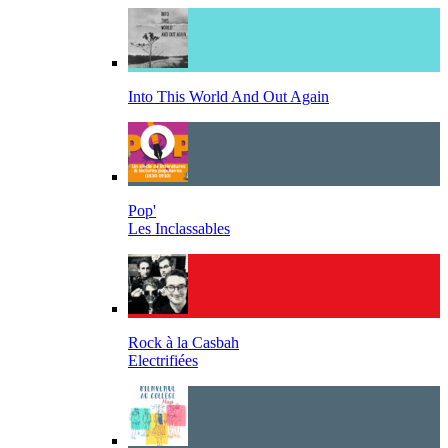
Into This World And Out Again
Pop'
Les Inclassables
Rock à la Casbah
Electrifiées