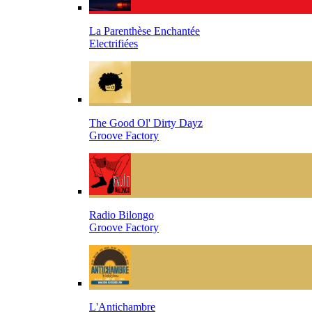
La Parenthèse Enchantée
Electrifiées
The Good Ol' Dirty Dayz
Groove Factory
Radio Bilongo
Groove Factory
L'Antichambre