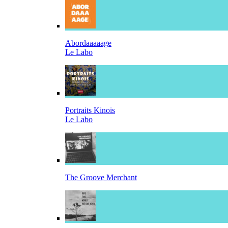
Abordaaaaage
Le Labo
Portraits Kinois
Le Labo
The Groove Merchant