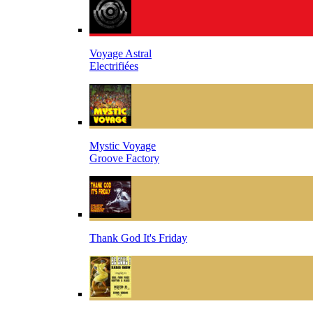
Voyage Astral
Electrifiées
Mystic Voyage
Groove Factory
Thank God It's Friday