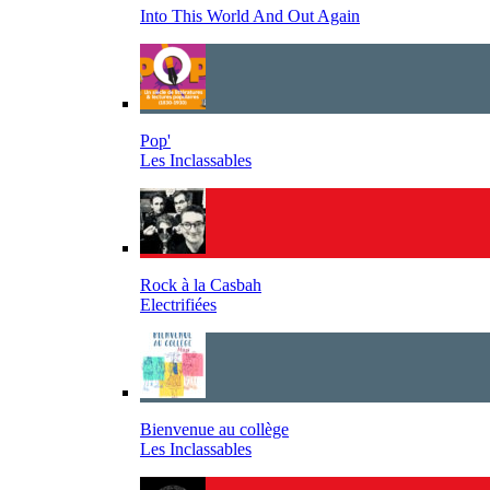
Into This World And Out Again
Pop'
Les Inclassables
Rock à la Casbah
Electrifiées
Bienvenue au collège
Les Inclassables