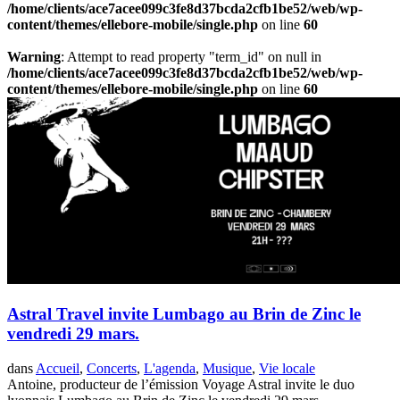
/home/clients/ace7acee099c3fe8d37bcda2cfb1be52/web/wp-
content/themes/ellebore-mobile/single.php
on line
60
Warning
: Attempt to read property "term_id" on null in
/home/clients/ace7acee099c3fe8d37bcda2cfb1be52/web/wp-
content/themes/ellebore-mobile/single.php
on line
60
Astral Travel invite Lumbago au Brin de Zinc le
vendredi 29 mars.
dans
Accueil
,
Concerts
,
L'agenda
,
Musique
,
Vie locale
Antoine, producteur de l’émission Voyage Astral invite le duo