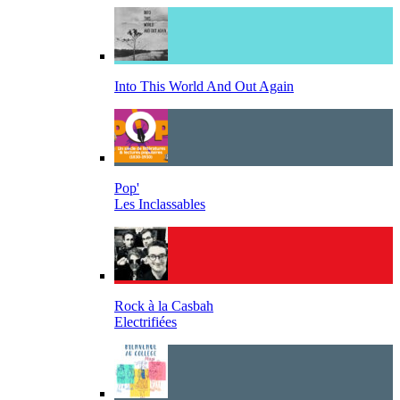
Into This World And Out Again
Pop'
Les Inclassables
Rock à la Casbah
Electrifiées