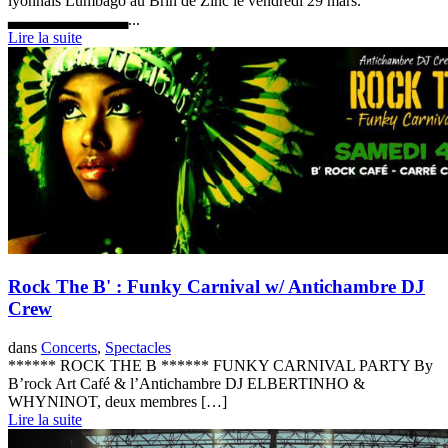
lyonnais Lumbago au Brin de Zinc le vendredi 29 mars.
▃▃▃▃▃▃▃▃▃▃...
Lire la suite
Rock The B' : Funky Carnival w/ Antichambre DJ
Crew
dans
Concerts
,
Spectacles
****** ROCK THE B ****** FUNKY CARNIVAL PARTY By
B’rock Art Café & l’Antichambre DJ ELBERTINHO &
WHYNINOT, deux membres […]
Lire la suite