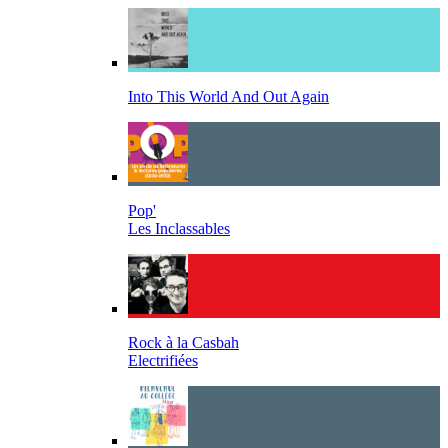
Into This World And Out Again
Pop'
Les Inclassables
Rock à la Casbah
Electrifiées