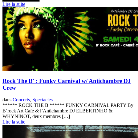
Lire la suite
Rock The B' : Funky Carnival w/ Antichambre DJ
Crew
dans
Concerts
,
Spectacles
****** ROCK THE B ****** FUNKY CARNIVAL PARTY By
B’rock Art Café & l’Antichambre DJ ELBERTINHO &
WHYNINOT, deux membres […]
Lire la suite