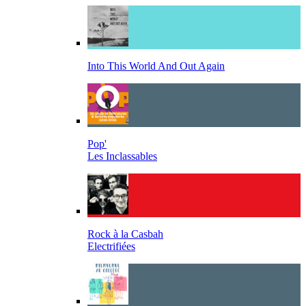
Into This World And Out Again
Pop'
Les Inclassables
Rock à la Casbah
Electrifiées