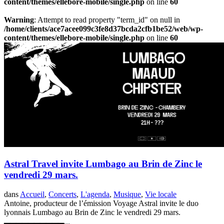
content/themes/ellebore-mobile/single.php
on line
60
Warning
: Attempt to read property "term_id" on null in
/home/clients/ace7acee099c3fe8d37bcda2cfb1be52/web/wp-
content/themes/ellebore-mobile/single.php
on line
60
Astral Travel invite Lumbago au Brin de Zinc le
vendredi 29 mars.
dans
Accueil
,
Concerts
,
L'agenda
,
Musique
,
Vie locale
Antoine, producteur de l’émission Voyage Astral invite le duo
lyonnais Lumbago au Brin de Zinc le vendredi 29 mars.
▃▃▃▃▃▃▃▃▃▃...