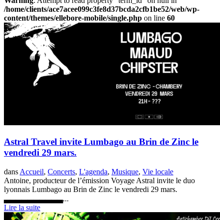
Warning
: Attempt to read property "term_id" on null in
/home/clients/ace7acee099c3fe8d37bcda2cfb1be52/web/wp-
content/themes/ellebore-mobile/single.php
on line
60
Astral Travel invite Lumbago au Brin de Zinc le
vendredi 29 mars.
dans
Accueil
,
Concerts
,
L'agenda
,
Musique
,
Vie locale
Antoine, producteur de l’émission Voyage Astral invite le duo
lyonnais Lumbago au Brin de Zinc le vendredi 29 mars.
▃▃▃▃▃▃▃▃▃▃...
Lire la suite