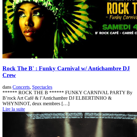
Rock The B' : Funky Carnival w/ Antichambre DJ
Crew
dans
Concerts
,
Spectacles
****** ROCK THE B ****** FUNKY CARNIVAL PARTY By
B’rock Art Café & l’Antichambre DJ ELBERTINHO &
WHYNINOT, deux membres […]
Lire la suite