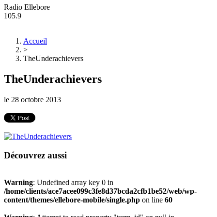
Radio Ellebore
105.9
Accueil
>
TheUnderachievers
TheUnderachievers
le
28 octobre 2013
Découvrez aussi
Warning
: Undefined array key 0 in
/home/clients/ace7acee099c3fe8d37bcda2cfb1be52/web/wp-
content/themes/ellebore-mobile/single.php
on line
60