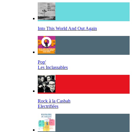
Into This World And Out Again
Pop'
Les Inclassables
Rock à la Casbah
Electrifiées