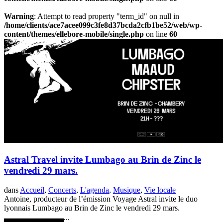
Warning
: Attempt to read property "term_id" on null in
/home/clients/ace7acee099c3fe8d37bcda2cfb1be52/web/wp-
content/themes/ellebore-mobile/single.php
on line
60
Astral Travel invite Lumbago au Brin de Zinc le
vendredi 29 mars.
dans
Accueil
,
Concerts
,
L'agenda
,
Musique
,
Vie locale
Antoine, producteur de l’émission Voyage Astral invite le duo
lyonnais Lumbago au Brin de Zinc le vendredi 29 mars.
▃▃▃▃▃▃▃▃▃▃...