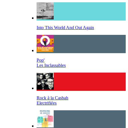
Into This World And Out Again
Pop'
Les Inclassables
Rock à la Casbah
Electrifiées