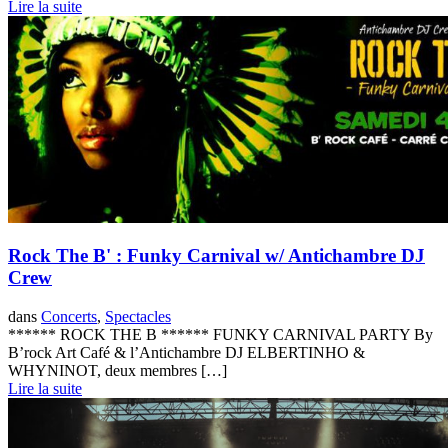
Lire la suite
Rock The B' : Funky Carnival w/ Antichambre DJ
Crew
dans
Concerts
,
Spectacles
****** ROCK THE B ****** FUNKY CARNIVAL PARTY By
B’rock Art Café & l’Antichambre DJ ELBERTINHO &
WHYNINOT, deux membres […]
Lire la suite