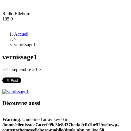
Radio Ellebore
105.9
Accueil
>
vernissage1
vernissage1
le
11 septembre 2013
Découvrez aussi
Warning
: Undefined array key 0 in
/home/clients/ace7acee099c3fe8d37bcda2cfb1be52/web/wp-
content/themes/ellebore-mobile/single.php
on line
60