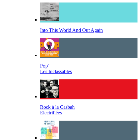
Into This World And Out Again
Pop'
Les Inclassables
Rock à la Casbah
Electrifiées