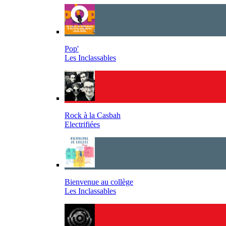
Pop'
Les Inclassables
Rock à la Casbah
Electrifiées
Bienvenue au collège
Les Inclassables