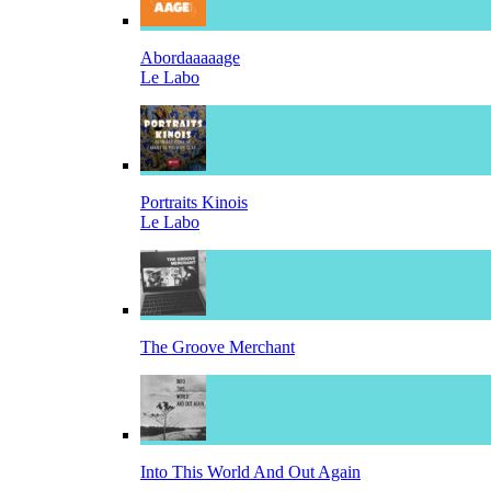
Abordaaaaage
Le Labo
Portraits Kinois
Le Labo
The Groove Merchant
Into This World And Out Again