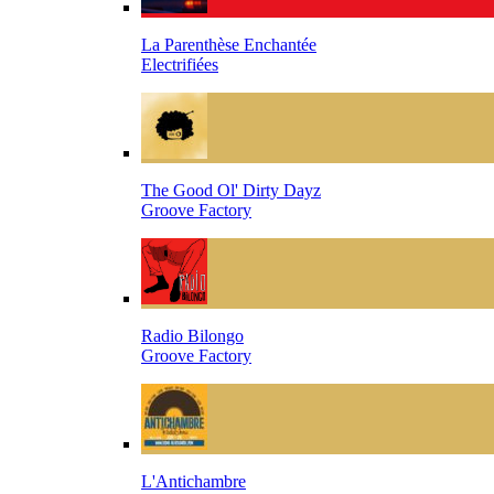
La Parenthèse Enchantée
Electrifiées
The Good Ol' Dirty Dayz
Groove Factory
Radio Bilongo
Groove Factory
L'Antichambre