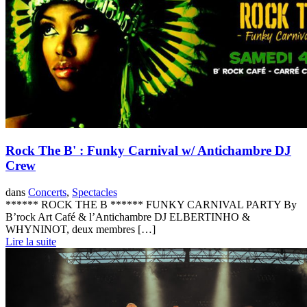
Rock The B' : Funky Carnival w/ Antichambre DJ
Crew
dans
Concerts
,
Spectacles
****** ROCK THE B ****** FUNKY CARNIVAL PARTY By
B’rock Art Café & l’Antichambre DJ ELBERTINHO &
WHYNINOT, deux membres […]
Lire la suite