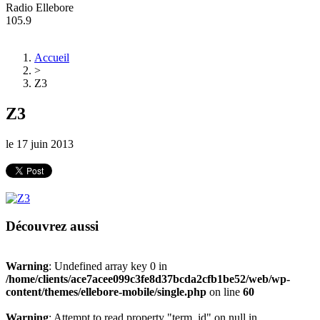
Radio Ellebore
105.9
Accueil
>
Z3
Z3
le
17 juin 2013
Découvrez aussi
Warning
: Undefined array key 0 in
/home/clients/ace7acee099c3fe8d37bcda2cfb1be52/web/wp-
content/themes/ellebore-mobile/single.php
on line
60
Warning
: Attempt to read property "term_id" on null in