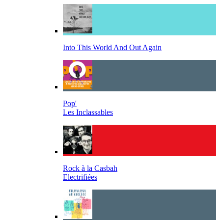
Into This World And Out Again
Pop'
Les Inclassables
Rock à la Casbah
Electrifiées