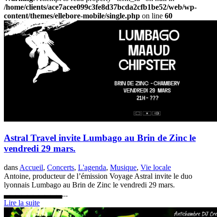
/home/clients/ace7acee099c3fe8d37bcda2cfb1be52/web/wp-
content/themes/ellebore-mobile/single.php
on line
60
Astral Travel invite Lumbago au Brin de Zinc le
vendredi 29 mars.
dans
Accueil
,
Concerts
,
L'agenda
,
Musique
,
Vie locale
Antoine, producteur de l’émission Voyage Astral invite le duo
lyonnais Lumbago au Brin de Zinc le vendredi 29 mars.
▃▃▃▃▃▃▃▃▃▃...
Lire la suite