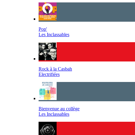
Pop'
Les Inclassables
Rock à la Casbah
Electrifiées
Bienvenue au collège
Les Inclassables