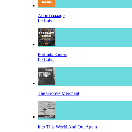
Abordaaaaage
Le Labo
Portraits Kinois
Le Labo
The Groove Merchant
Into This World And Out Again