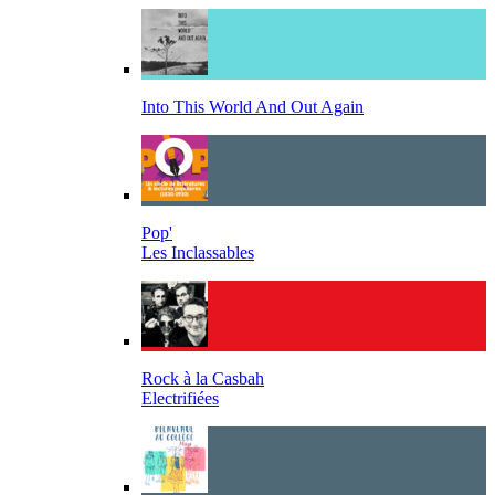
Into This World And Out Again
Pop'
Les Inclassables
Rock à la Casbah
Electrifiées