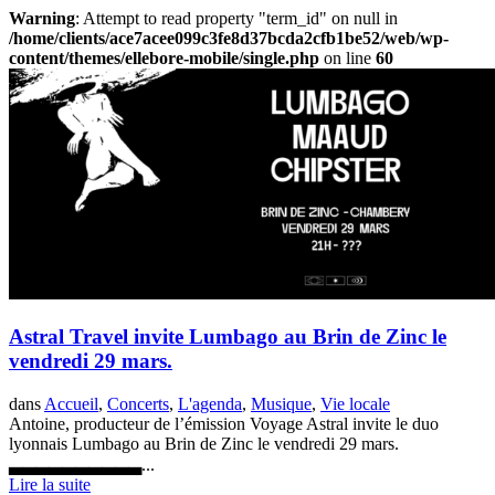
Warning
: Attempt to read property "term_id" on null in
/home/clients/ace7acee099c3fe8d37bcda2cfb1be52/web/wp-
content/themes/ellebore-mobile/single.php
on line
60
Astral Travel invite Lumbago au Brin de Zinc le
vendredi 29 mars.
dans
Accueil
,
Concerts
,
L'agenda
,
Musique
,
Vie locale
Antoine, producteur de l’émission Voyage Astral invite le duo
lyonnais Lumbago au Brin de Zinc le vendredi 29 mars.
▃▃▃▃▃▃▃▃▃▃...
Lire la suite