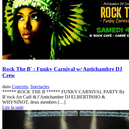
Rock The B' : Funky Carnival w/ Antichambre DJ
Crew
dans
Concerts
,
Spectacles
****** ROCK THE B ****** FUNKY CARNIVAL PARTY By
B’rock Art Café & l’Antichambre DJ ELBERTINHO &
WHYNINOT, deux membres […]
Lire la suite