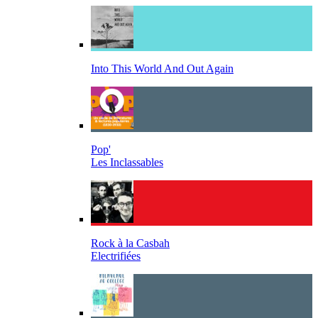
Into This World And Out Again
Pop'
Les Inclassables
Rock à la Casbah
Electrifiées