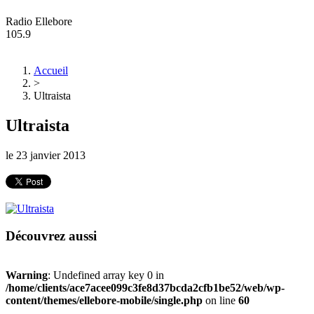
Radio Ellebore
105.9
Accueil
>
Ultraista
Ultraista
le
23 janvier 2013
Découvrez aussi
Warning
: Undefined array key 0 in
/home/clients/ace7acee099c3fe8d37bcda2cfb1be52/web/wp-
content/themes/ellebore-mobile/single.php
on line
60