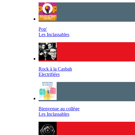
Pop'
Les Inclassables
Rock à la Casbah
Electrifiées
Bienvenue au collège
Les Inclassables