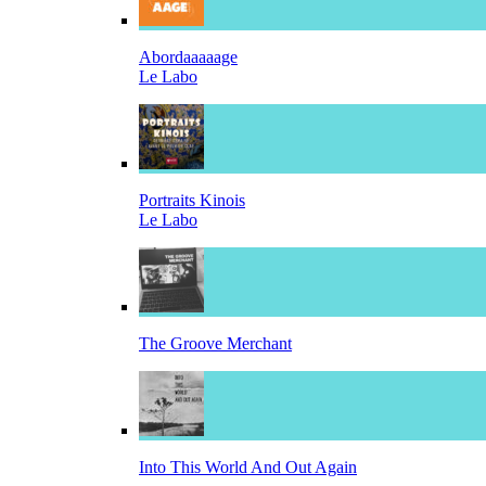
Abordaaaaage
Le Labo
Portraits Kinois
Le Labo
The Groove Merchant
Into This World And Out Again