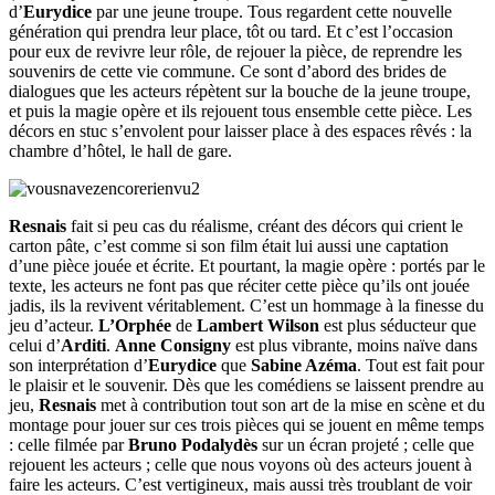
d’
Eurydice
par une jeune troupe. Tous regardent cette nouvelle
génération qui prendra leur place, tôt ou tard. Et c’est l’occasion
pour eux de revivre leur rôle, de rejouer la pièce, de reprendre les
souvenirs de cette vie commune. Ce sont d’abord des brides de
dialogues que les acteurs répètent sur la bouche de la jeune troupe,
et puis la magie opère et ils rejouent tous ensemble cette pièce. Les
décors en stuc s’envolent pour laisser place à des espaces rêvés : la
chambre d’hôtel, le hall de gare.
Resnais
fait si peu cas du réalisme, créant des décors qui crient le
carton pâte, c’est comme si son film était lui aussi une captation
d’une pièce jouée et écrite. Et pourtant, la magie opère : portés par le
texte, les acteurs ne font pas que réciter cette pièce qu’ils ont jouée
jadis, ils la revivent véritablement. C’est un hommage à la finesse du
jeu d’acteur.
L’Orphée
de
Lambert Wilson
est plus séducteur que
celui d’
Arditi
.
Anne Consigny
est plus vibrante, moins naïve dans
son interprétation d’
Eurydice
que
Sabine Azéma
. Tout est fait pour
le plaisir et le souvenir. Dès que les comédiens se laissent prendre au
jeu,
Resnais
met à contribution tout son art de la mise en scène et du
montage pour jouer sur ces trois pièces qui se jouent en même temps
: celle filmée par
Bruno Podalydès
sur un écran projeté ; celle que
rejouent les acteurs ; celle que nous voyons où des acteurs jouent à
faire les acteurs. C’est vertigineux, mais aussi très troublant de voir