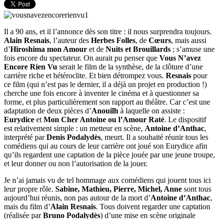
Il a 90 ans, et il l’annonce dès son titre : il nous surprendra toujours.
Alain Resnais
, l’auteur des
Herbes Folles
, de
Cœurs
, mais aussi
d’
Hiroshima mon Amour
et de
Nuits et Brouillards
; s’amuse une
fois encore du spectateur. On aurait pu penser que
Vous N’avez
Encore Rien Vu
serait le film de la synthèse, de la clôture d’une
carrière riche et hétéroclite. Et bien détrompez vous.
Resnais
pour
ce film (qui n’est pas le dernier, il a déjà un projet en production !)
cherche une fois encore à inventer le cinéma et à questionner sa
forme, et plus particulièrement son rapport au théâtre. Car c’est une
adaptation de deux pièces d’
Anouilh
à laquelle on assiste :
Eurydice
et
Mon Cher Antoine ou l’Amour Raté
. Le dispositif
est relativement simple : un metteur en scène,
Antoine d’Anthac
,
interprété par
Denis Podalydès
, meurt. Il a souhaité réunir tous les
comédiens qui au cours de leur carrière ont joué son Eurydice afin
qu’ils regardent une captation de la pièce jouée par une jeune troupe,
et leur donner ou non l’autorisation de la jouer.
Je n’ai jamais vu de tel hommage aux comédiens qui jouent tous ici
leur propre rôle.
Sabine, Mathieu, Pierre, Michel, Anne
sont tous
aujourd’hui réunis, non pas autour de la mort d’
Antoine d’Anthac
,
mais du film d’
Alain Resnais
. Tous doivent regarder une captation
(réalisée par
Bruno Podalydès
) d’une mise en scène originale