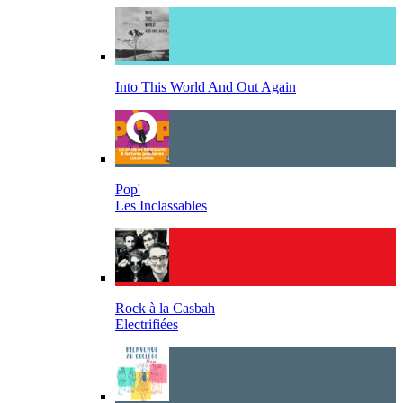
Into This World And Out Again
Pop'
Les Inclassables
Rock à la Casbah
Electrifiées