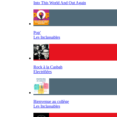
Into This World And Out Again
Pop'
Les Inclassables
Rock à la Casbah
Electrifiées
Bienvenue au collège
Les Inclassables