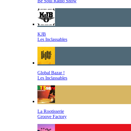
Be Soul Radio Show
KJB
Les Inclassables
Global Bazar !
Les Inclassables
La Rootisserie
Groove Factory