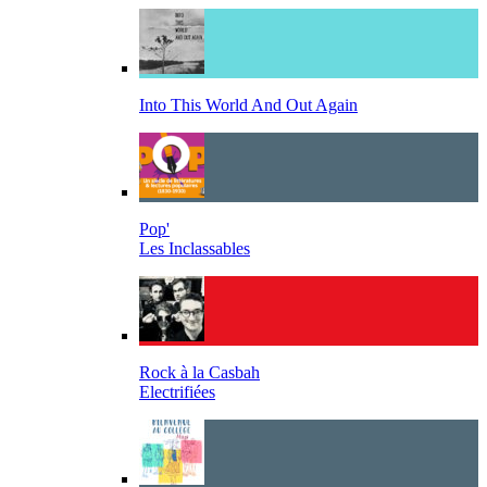
Into This World And Out Again
Pop'
Les Inclassables
Rock à la Casbah
Electrifiées