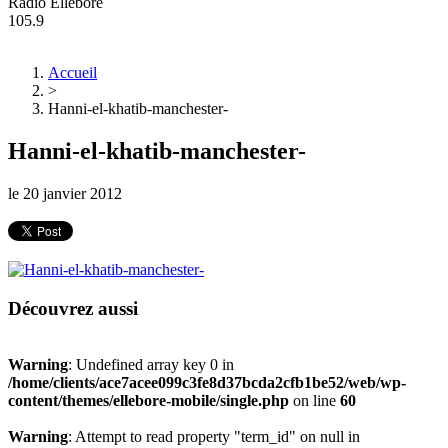
Radio Ellebore
105.9
Accueil
>
Hanni-el-khatib-manchester-
Hanni-el-khatib-manchester-
le
20 janvier 2012
Découvrez aussi
Warning
: Undefined array key 0 in
/home/clients/ace7acee099c3fe8d37bcda2cfb1be52/web/wp-
content/themes/ellebore-mobile/single.php
on line
60
Warning
: Attempt to read property "term_id" on null in