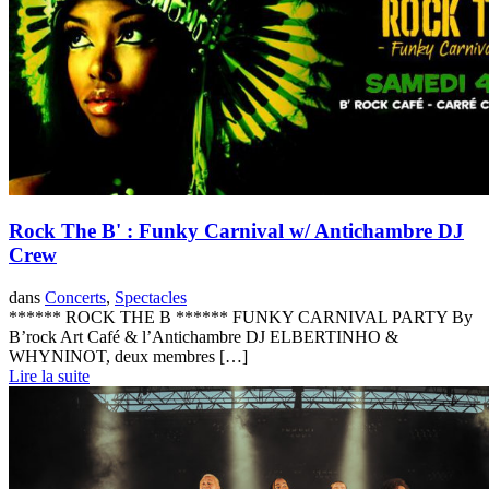
Rock The B' : Funky Carnival w/ Antichambre DJ
Crew
dans
Concerts
,
Spectacles
****** ROCK THE B ****** FUNKY CARNIVAL PARTY By
B’rock Art Café & l’Antichambre DJ ELBERTINHO &
WHYNINOT, deux membres […]
Lire la suite