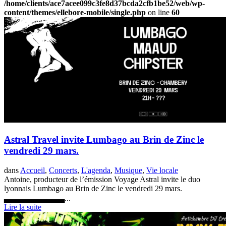
/home/clients/ace7acee099c3fe8d37bcda2cfb1be52/web/wp-
content/themes/ellebore-mobile/single.php
on line
60
Astral Travel invite Lumbago au Brin de Zinc le
vendredi 29 mars.
dans
Accueil
,
Concerts
,
L'agenda
,
Musique
,
Vie locale
Antoine, producteur de l’émission Voyage Astral invite le duo
lyonnais Lumbago au Brin de Zinc le vendredi 29 mars.
▃▃▃▃▃▃▃▃▃▃...
Lire la suite