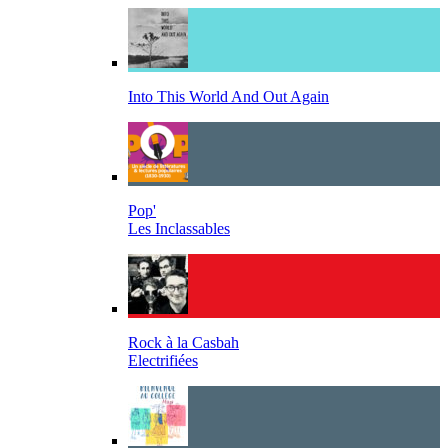
Into This World And Out Again
Pop'
Les Inclassables
Rock à la Casbah
Electrifiées